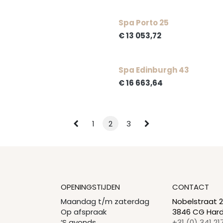
Spa Porto 25
€
13 053,72
Spa Edinburgh 43
€
16 663,64
1
2
3
OPENINGSTIJDEN
CONTACT
Maandag t/m zaterdag
Nobelstraat 
Op afspraak
3846 CG Hard
‘S avonds
+31 (0) 341 21