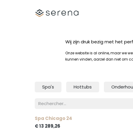
Se rendre au contenu
Shop
Spa's
Wij zijn druk bezig met het p
Onze website is al online, maar we w
kunnen vinden, aarzel dan niet om c
Spa's
Hottubs
Onderho
Spa Chicago 24
€
13 289,26