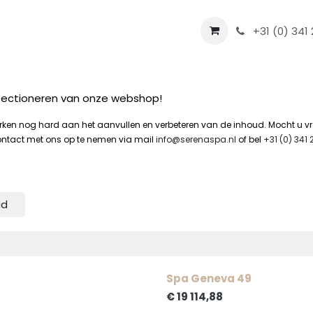
Hottubs
Onderhoud
+31 (0) 341 
erfectioneren van onze webshop!
erken nog hard aan het aanvullen en verbeteren van de inhoud. Mocht u v
ontact met ons op te nemen via mail
info@serenaspa.nl
of bel
+31 (0) 341 2
ud
Spa Geneva 49
€
19 114,88