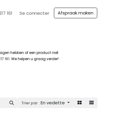
​​Afspraak ma​​ken
217 161
Se connecter
ragen hebben of een product niet
17 161
. We helpen u graag verder!
En vedette
Trier par :