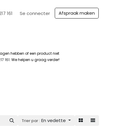
​​Afspraak ma​​ken
217 161
Se connecter
ragen hebben of een product niet
17 161
. We helpen u graag verder!
En vedette
Trier par :