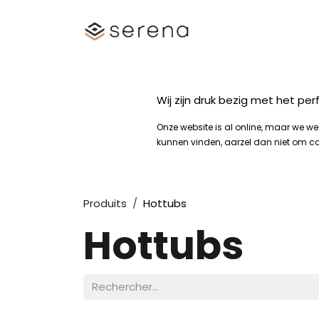
Se rendre au contenu
Shop
Spa's
Wij zijn druk bezig met het p
Onze website is al online, maar we w
kunnen vinden, aarzel dan niet om c
Produits
Hottubs
Hottubs