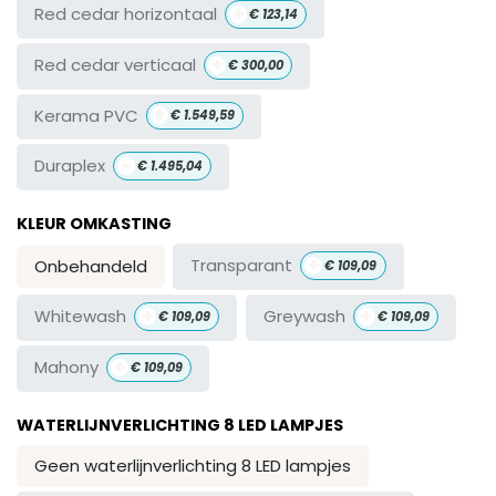
+
Red cedar horizontaal
€
123,14
+
Red cedar verticaal
€
300,00
+
Kerama PVC
€
1.549,59
-
Duraplex
€
1.495,04
KLEUR OMKASTING
+
Transparant
Onbehandeld
€
109,09
+
+
Whitewash
Greywash
€
109,09
€
109,09
+
Mahony
€
109,09
WATERLIJNVERLICHTING 8 LED LAMPJES
Geen waterlijnverlichting 8 LED lampjes