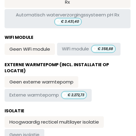
Rx
Automatisch waterverzorgingssysteem pH Rx
+
€
3.431,40
WIFI MODULE
+
WiFi module
Geen WiFi module
€
358,68
EXTERNE WARMTEPOMP (INCL. INSTALLATIE OP
LOCATIE)
Geen externe warmtepomp
+
Externe warmtepomp
€
2.272,73
ISOLATIE
Hoogwaardig recticel multilayer isolatie
Geen isolatie