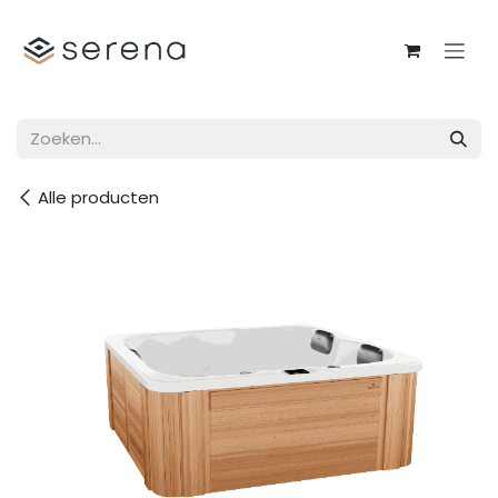
Overslaan naar inhoud
Alle producten