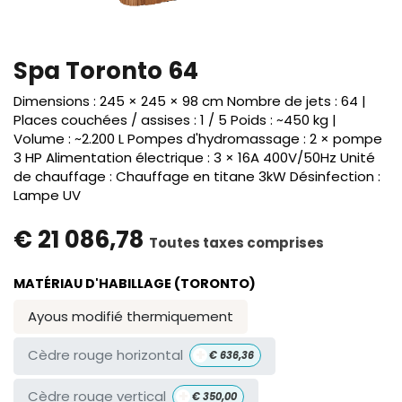
Spa Toronto 64
Dimensions : 245 × 245 × 98 cm Nombre de jets : 64 |
Places couchées / assises : 1 / 5 Poids : ~450 kg |
Volume : ~2.200 L Pompes d'hydromassage : 2 × pompe
3 HP Alimentation électrique : 3 × 16A 400V/50Hz Unité
de chauffage : Chauffage en titane 3kW Désinfection :
Lampe UV
€
21 086,78
Toutes taxes comprises
MATÉRIAU D'HABILLAGE (TORONTO)
Ayous modifié thermiquement
+
Cèdre rouge horizontal
€
636,36
+
Cèdre rouge vertical
€
350,00