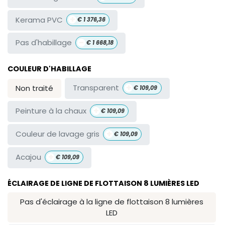
+
Kerama PVC
€
1 376,36
-
Pas d'habillage
€
1 668,18
COULEUR D'HABILLAGE
+
Transparent
Non traité
€
109,09
+
Peinture à la chaux
€
109,09
+
Couleur de lavage gris
€
109,09
+
Acajou
€
109,09
ÉCLAIRAGE DE LIGNE DE FLOTTAISON 8 LUMIÈRES LED
Pas d'éclairage à la ligne de flottaison 8 lumières
LED