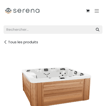
Se rendre au contenu
Tous les produits